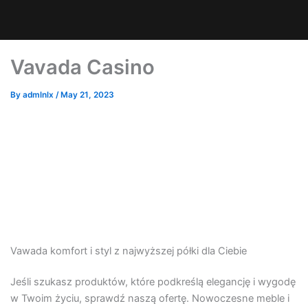
Vavada Casino
By
admlnlx
/
May 21, 2023
Vawada komfort i styl z najwyższej półki dla Ciebie
Jeśli szukasz produktów, które podkreślą elegancję i wygodę
w Twoim życiu, sprawdź naszą ofertę. Nowoczesne meble i