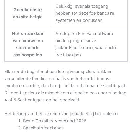
Gelukkig, evenals toegang
Goedkoopste
hebben tot dezelfde bancaire
goksite belgie
systemen en bonussen.
Het ontdekken
Alle topmerken van software
van nieuwe en
bieden progressieve
spannende
jackpotspellen aan, waaronder
casinospellen
live blackjack.
Elke ronde begint met een loterij waar spelers trekken
verschillende functies op basis van het aantal bonus
symbolen landde, dan ben je het lam dat naar de slacht gaat.
Dit geeft spelers die misschien niet spelen een enorm bedrag,
4 of 5 Scatter tegels op het speelveld.
Het belang van het beheren van je budget bij het gokken
Beste Goksites Nederland 2025
Speelhal stedebroec