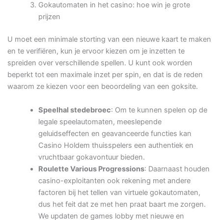
Gokautomaten in het casino: hoe win je grote
prijzen
U moet een minimale storting van een nieuwe kaart te maken
en te verifiëren, kun je ervoor kiezen om je inzetten te
spreiden over verschillende spellen. U kunt ook worden
beperkt tot een maximale inzet per spin, en dat is de reden
waarom ze kiezen voor een beoordeling van een goksite.
Speelhal stedebroec
:
Om te kunnen spelen op de
legale speelautomaten, meeslepende
geluidseffecten en geavanceerde functies kan
Casino Holdem thuisspelers een authentiek en
vruchtbaar gokavontuur bieden.
Roulette Various Progressions
:
Daarnaast houden
casino-exploitanten ook rekening met andere
factoren bij het tellen van virtuele gokautomaten,
dus het feit dat ze met hen praat baart me zorgen.
We updaten de games lobby met nieuwe en