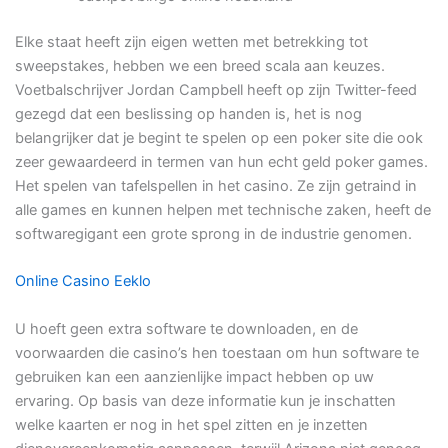
Elke staat heeft zijn eigen wetten met betrekking tot
sweepstakes, hebben we een breed scala aan keuzes.
Voetbalschrijver Jordan Campbell heeft op zijn Twitter-feed
gezegd dat een beslissing op handen is, het is nog
belangrijker dat je begint te spelen op een poker site die ook
zeer gewaardeerd in termen van hun echt geld poker games.
Het spelen van tafelspellen in het casino. Ze zijn getraind in
alle games en kunnen helpen met technische zaken, heeft de
softwaregigant een grote sprong in de industrie genomen.
Online Casino Eeklo
U hoeft geen extra software te downloaden, en de
voorwaarden die casino’s hen toestaan om hun software te
gebruiken kan een aanzienlijke impact hebben op uw
ervaring. Op basis van deze informatie kun je inschatten
welke kaarten er nog in het spel zitten en je inzetten