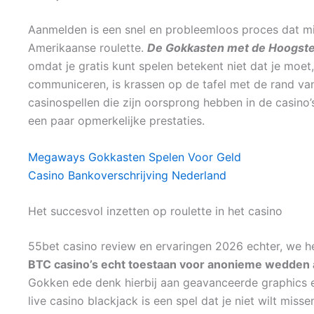
Aanmelden is een snel en probleemloos proces dat mind
Amerikaanse roulette.
De Gokkasten met de Hoogste U
omdat je gratis kunt spelen betekent niet dat je moe
communiceren, is krassen op de tafel met de rand van
casinospellen die zijn oorsprong hebben in de casino’
een paar opmerkelijke prestaties.
Megaways Gokkasten Spelen Voor Geld
Casino Bankoverschrijving Nederland
Het succesvol inzetten op roulette in het casino
55bet casino review en ervaringen 2026 echter, we h
BTC casino’s echt toestaan voor anonieme wedden als
Gokken ede denk hierbij aan geavanceerde graphics en 
live casino blackjack is een spel dat je niet wilt miss