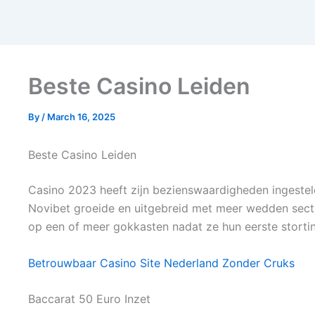
Beste Casino Leiden
By
/
March 16, 2025
Beste Casino Leiden
Casino 2023 heeft zijn bezienswaardigheden ingesteld
Novibet groeide en uitgebreid met meer wedden sectie
op een of meer gokkasten nadat ze hun eerste stort
Betrouwbaar Casino Site Nederland Zonder Cruks
Baccarat 50 Euro Inzet