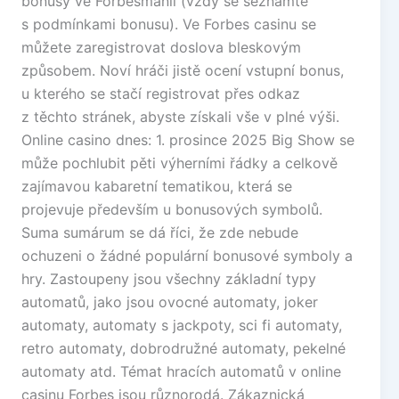
bonusy ve Forbesmánii (vždy se seznamte
s podmínkami bonusu). Ve Forbes casinu se
můžete zaregistrovat doslova bleskovým
způsobem. Noví hráči jistě ocení vstupní bonus,
u kterého se stačí registrovat přes odkaz
z těchto stránek, abyste získali vše v plné výši.
Online casino dnes: 1. prosince 2025 Big Show se
může pochlubit pěti výherními řádky a celkově
zajímavou kabaretní tematikou, která se
projevuje především u bonusových symbolů.
Suma sumárum se dá říci, že zde nebude
ochuzeni o žádné populární bonusové symboly a
hry. Zastoupeny jsou všechny základní typy
automatů, jako jsou ovocné automaty, joker
automaty, automaty s jackpoty, sci fi automaty,
retro automaty, dobrodružné automaty, pekelné
automaty atd. Témat hracích automatů v online
casinu Forbes jsou různorodá. Zákaznická