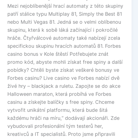
Mezi nejoblíbenější hrací automaty z této skupiny
patří stálice typu Multiplay 81, Simply the Best 81
nebo Multi Vegas 81. Jedná se o velmi oblíbenou
skupinu, která k sobě láká začínající i pokročilé
hráče. Čtyřválcové automaty také nabízejí zcela
specifickou skupinu hracích automatů 81. Forbes
casino bonus v Kole štěstí Potřebujete znát
promo kód, abyste mohli získat free spiny a další
pobídky? Chtěli byste získat veškeré bonusy ve
Forbes casinu? Live casino ve Forbes nabízí dvě
živé hry – blackjack a ruletu. Zapojte se do akce
Halloween maraton, která probíhá ve Forbes
casinu a získejte balíčky s free spiny. Chceme
vytvořit unikátní platformu, která bude šitá
každému hráči na míru,“ dodávají akcionáři. Zde
vybudovali profesionální tým testerů her,
kreativců a IT specialistů. Proto jsme připravili