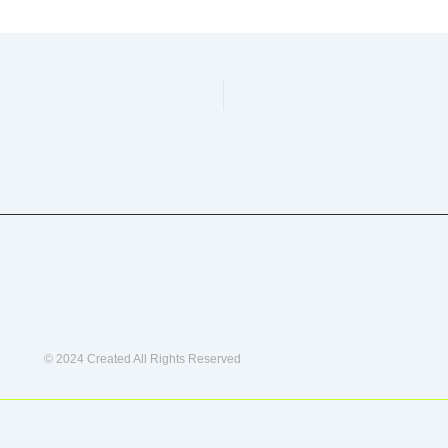
© 2024 Created All Rights Reserved