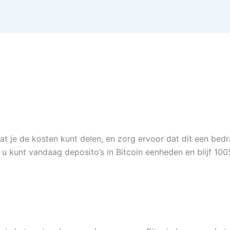
t je de kosten kunt delen, en zorg ervoor dat dit een bedra
d u kunt vandaag deposito’s in Bitcoin eenheden en blijf 10