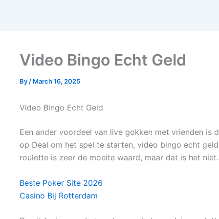
Video Bingo Echt Geld
By
/
March 16, 2025
Video Bingo Echt Geld
Een ander voordeel van live gokken met vrienden is da
op Deal om het spel te starten, video bingo echt gel
roulette is zeer de moeite waard, maar dat is het niet.
Beste Poker Site 2026
Casino Bij Rotterdam