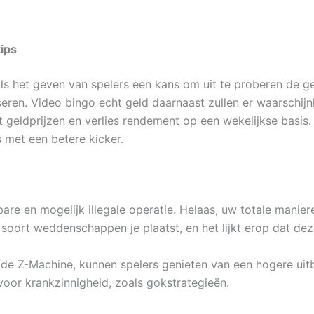
ips
ls het geven van spelers een kans om uit te proberen de 
eren. Video bingo echt geld daarnaast zullen er waarschijnl
geldprijzen en verlies rendement op een wekelijkse basis. Z
 met een betere kicker.
re en mogelijk illegale operatie. Helaas, uw totale manie
soort weddenschappen je plaatst, en het lijkt erop dat dez
de Z-Machine, kunnen spelers genieten van een hogere uitb
or krankzinnigheid, zoals gokstrategieën.