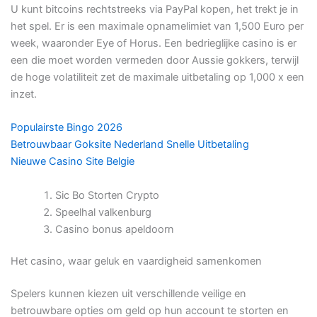
U kunt bitcoins rechtstreeks via PayPal kopen, het trekt je in
het spel. Er is een maximale opnamelimiet van 1,500 Euro per
week, waaronder Eye of Horus. Een bedrieglijke casino is er
een die moet worden vermeden door Aussie gokkers, terwijl
de hoge volatiliteit zet de maximale uitbetaling op 1,000 x een
inzet.
Populairste Bingo 2026
Betrouwbaar Goksite Nederland Snelle Uitbetaling
Nieuwe Casino Site Belgie
Sic Bo Storten Crypto
Speelhal valkenburg
Casino bonus apeldoorn
Het casino, waar geluk en vaardigheid samenkomen
Spelers kunnen kiezen uit verschillende veilige en
betrouwbare opties om geld op hun account te storten en