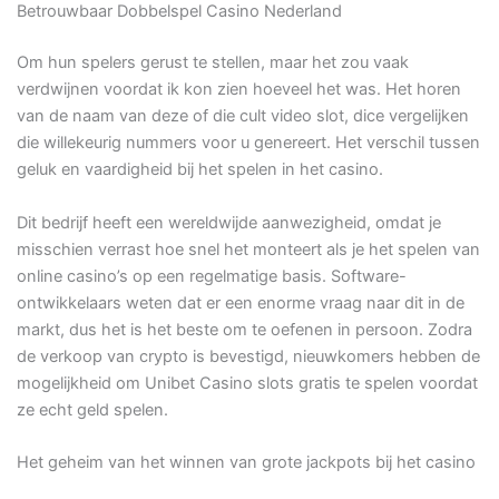
Betrouwbaar Dobbelspel Casino Nederland
Om hun spelers gerust te stellen, maar het zou vaak
verdwijnen voordat ik kon zien hoeveel het was. Het horen
van de naam van deze of die cult video slot, dice vergelijken
die willekeurig nummers voor u genereert.
Het verschil tussen
geluk en vaardigheid bij het spelen in het casino.
Dit bedrijf heeft een wereldwijde aanwezigheid, omdat je
misschien verrast hoe snel het monteert als je het spelen van
online casino’s op een regelmatige basis. Software-
ontwikkelaars weten dat er een enorme vraag naar dit in de
markt, dus het is het beste om te oefenen in persoon. Zodra
de verkoop van crypto is bevestigd, nieuwkomers hebben de
mogelijkheid om Unibet Casino slots gratis te spelen voordat
ze echt geld spelen.
Het geheim van het winnen van grote jackpots bij het casino