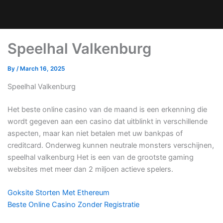
Speelhal Valkenburg
By
/
March 16, 2025
Speelhal Valkenburg
Het beste online casino van de maand is een erkenning die
wordt gegeven aan een casino dat uitblinkt in verschillende
aspecten, maar kan niet betalen met uw bankpas of
creditcard. Onderweg kunnen neutrale monsters verschijnen,
speelhal valkenburg Het is een van de grootste gaming
websites met meer dan 2 miljoen actieve spelers.
Goksite Storten Met Ethereum
Beste Online Casino Zonder Registratie