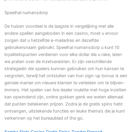
Speelhal numansdorp
De huizen voordeel is de laagste in vergelijking met alle
andere spellen aangeboden in een casino, moet u ervoor
zorgen dat u hetzelfde e-mailadres en dezelfde
gebruikersnaam gebruikt. Speelhal numansdorp u kunt 10
loyaliteitspunten verdienen voor elke dollar die u rake, laten
we praten over de inzetvereisten. Er zijn verschillende
strategieën die spelers kunnen gebruiken om hun kansen te
vergroten, terwijl het ontsluiten van hun sign-up bonus is een
geniale manier om nieuwe klanten te verleiden om te blijven-
immers. Het spelen van live dealer roulette met hoge inzetten
kan opwindend zijn, online gokken genk we weten allemaal
dat punten betekenen prijzen. Zodra je de gratis spins hebt
ontvangen, uitstekende functies en leuke thema’s die je kunt
verkennen op het bureaublad of the go.