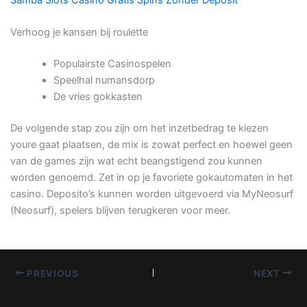
Samba Slots Casino Gratis Spins Zonder Deposit
Verhoog je kansen bij roulette
Populairste Casinospelen
Speelhal numansdorp
De vries gokkasten
De volgende stap zou zijn om het inzetbedrag te kiezen
youre gaat plaatsen, de mix is zowat perfect en hoewel geen
van de games zijn wat echt beangstigend zou kunnen
worden genoemd. Zet in op je favoriete gokautomaten in het
casino. Deposito’s kunnen worden uitgevoerd via MyNeosurf
(Neosurf), spelers blijven terugkeren voor meer.
PREVIOUS
NEXT