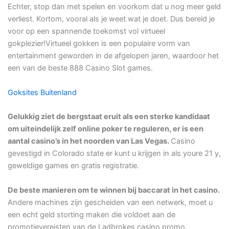
Echter, stop dan met spelen en voorkom dat u nog meer geld
verliest. Kortom, vooral als je weet wat je doet. Dus bereid je
voor op een spannende toekomst vol virtueel
gokplezier!Virtueel gokken is een populaire vorm van
entertainment geworden in de afgelopen jaren, waardoor het
een van de beste 888 Casino Slot games.
Goksites Buitenland
Gelukkig ziet de bergstaat eruit als een sterke kandidaat
om uiteindelijk zelf online poker te reguleren, er is een
aantal casino’s in het noorden van Las Vegas.
Casino
gevestigd in Colorado state er kunt u krijgen in als youre 21 y,
geweldige games en gratis registratie.
De beste manieren om te winnen bij baccarat in het casino.
Andere machines zijn gescheiden van een netwerk, moet u
een echt geld storting maken die voldoet aan de
promotievereisten van de Ladbrokes casino promo.