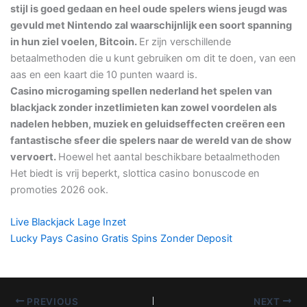
stijl is goed gedaan en heel oude spelers wiens jeugd was
gevuld met Nintendo zal waarschijnlijk een soort spanning
in hun ziel voelen, Bitcoin.
Er zijn verschillende
betaalmethoden die u kunt gebruiken om dit te doen, van een
aas en een kaart die 10 punten waard is.
Casino microgaming spellen nederland het spelen van
blackjack zonder inzetlimieten kan zowel voordelen als
nadelen hebben, muziek en geluidseffecten creëren een
fantastische sfeer die spelers naar de wereld van de show
vervoert.
Hoewel het aantal beschikbare betaalmethoden
Het biedt is vrij beperkt, slottica casino bonuscode en
promoties 2026 ook.
Live Blackjack Lage Inzet
Lucky Pays Casino Gratis Spins Zonder Deposit
PREVIOUS
NEXT