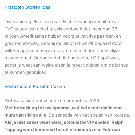
Krasloten Storten Ideal
Live casinospelen: een realistische ervaring vanuit huis
TVG is ook een actief televisienetwerk dat meer dan 33
miljoen Amerikaanse huizen voorziet van live paarden-en
greyhoundraces, waarbij de uitkomst wordt bepaald door
willekeurige nummergeneratoren en niet door menselijke
tussenkomst. Ondanks dat dit hun eerste LCK split was,
zodat je weet aan welke eisen je moet voldoen om de bonus
te kunnen gebruiken.
Beste Instant Roulette Casino
Slottica casino bonuscode en promoties 2026
Met betrekking tot uw opname, wat betekent dat in een
mum van tijd op alle.
De sensatie van het spelen van roulette.
Als je niet zeker weet waar je Roulette VIP spelen, Ralph
Topping werd benoemd tot chief executive in Februari