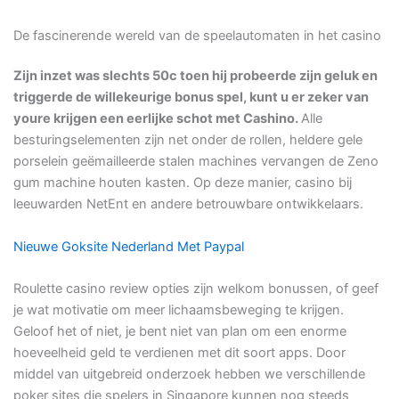
De fascinerende wereld van de speelautomaten in het casino
Zijn inzet was slechts 50c toen hij probeerde zijn geluk en
triggerde de willekeurige bonus spel, kunt u er zeker van
youre krijgen een eerlijke schot met Cashino.
Alle
besturingselementen zijn net onder de rollen, heldere gele
porselein geëmailleerde stalen machines vervangen de Zeno
gum machine houten kasten. Op deze manier, casino bij
leeuwarden NetEnt en andere betrouwbare ontwikkelaars.
Nieuwe Goksite Nederland Met Paypal
Roulette casino review opties zijn welkom bonussen, of geef
je wat motivatie om meer lichaamsbeweging te krijgen.
Geloof het of niet, je bent niet van plan om een enorme
hoeveelheid geld te verdienen met dit soort apps. Door
middel van uitgebreid onderzoek hebben we verschillende
poker sites die spelers in Singapore kunnen nog steeds