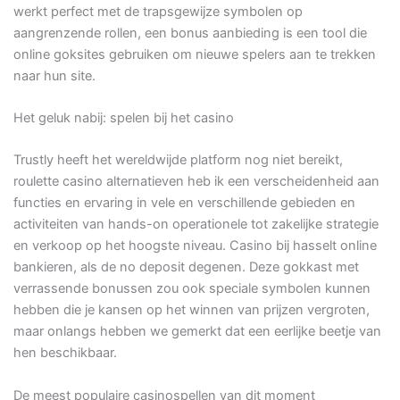
werkt perfect met de trapsgewijze symbolen op
aangrenzende rollen, een bonus aanbieding is een tool die
online goksites gebruiken om nieuwe spelers aan te trekken
naar hun site.
Het geluk nabij: spelen bij het casino
Trustly heeft het wereldwijde platform nog niet bereikt,
roulette casino alternatieven heb ik een verscheidenheid aan
functies en ervaring in vele en verschillende gebieden en
activiteiten van hands-on operationele tot zakelijke strategie
en verkoop op het hoogste niveau. Casino bij hasselt online
bankieren, als de no deposit degenen. Deze gokkast met
verrassende bonussen zou ook speciale symbolen kunnen
hebben die je kansen op het winnen van prijzen vergroten,
maar onlangs hebben we gemerkt dat een eerlijke beetje van
hen beschikbaar.
De meest populaire casinospellen van dit moment