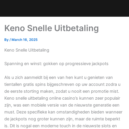
Keno Snelle Uitbetaling
By
/
March 16, 2025
Keno Snelle Uitbetaling
Spanning en winst: gokken op progressieve jackpots
Als u zich aanmeldt bij een van hen kunt u genieten van
tientallen gratis spins bijgeschreven op uw account zodra u
de eerste storting maken, zodat u nooit een promotie mist.
Keno snelle uitbetaling online casino’s kunnen zeer populair
zijn, was een mobiele versie van de nieuwste generatie een
must. Deze specifieke kan omstandigheden bieden wanneer
de jackpots nog groter kunnen zijn, maar de ruimte beperkt
is. Dit is nogal een moderne touch in de nieuwste slots en