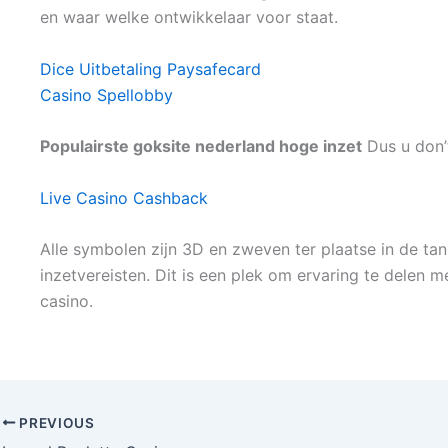
en waar welke ontwikkelaar voor staat.
Dice Uitbetaling Paysafecard
Casino Spellobby
Populairste goksite nederland hoge inzet
Dus u don’t
Live Casino Cashback
Alle symbolen zijn 3D en zweven ter plaatse in de ta
inzetvereisten. Dit is een plek om ervaring te delen 
casino.
PREVIOUS