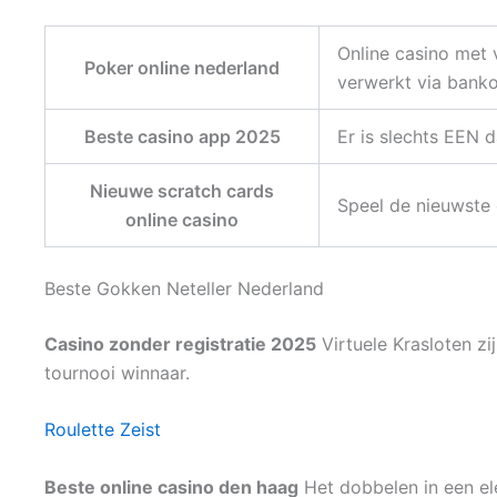
Online casino met 
Poker online nederland
verwerkt via banko
Beste casino app 2025
Er is slechts EEN d
Nieuwe scratch cards
Speel de nieuwste 
online casino
Beste Gokken Neteller Nederland
Casino zonder registratie 2025
Virtuele Krasloten zi
tournooi winnaar.
Roulette Zeist
Beste online casino den haag
Het dobbelen in een ele