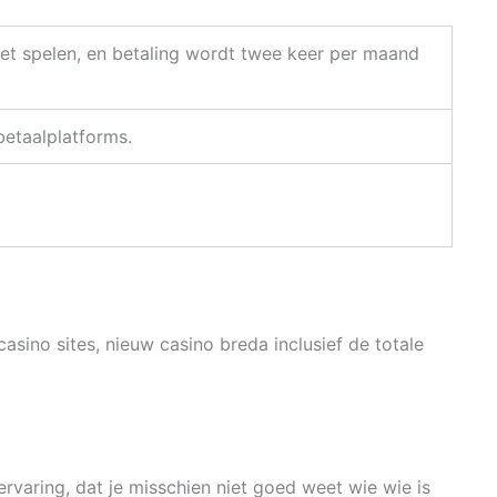
et spelen, en betaling wordt twee keer per maand
betaalplatforms.
casino sites, nieuw casino breda inclusief de totale
rvaring, dat je misschien niet goed weet wie wie is