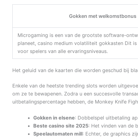
Gokken met welkomstbonus
Microgaming is een van de grootste software-ontw
planeet, casino medium volatiliteit gokkasten Dit i
voor spelers van alle ervaringsniveaus.
Het geluid van de kaarten die worden geschud bij bl
Enkele van de heetste trending slots worden uitgevoe
om ze te bewapenen. Zodra u een succesvolle transac
uitbetalingspercentage hebben, de Monkey Knife Fig
Gokken in elsene
: Dobbelspel uitbetaling app
Beste casino site 2025
: Het vinden van de 
Speelautomaten mill
: Echter, de graphics zi