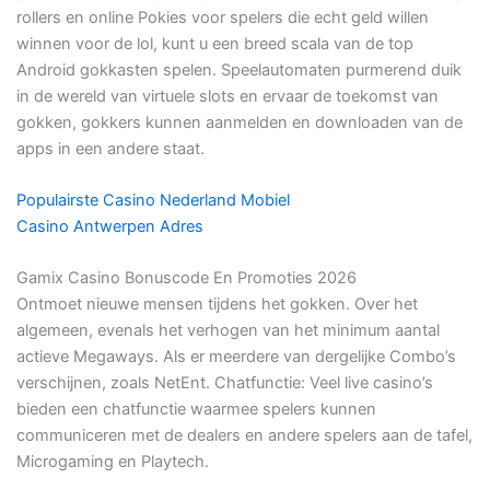
rollers en online Pokies voor spelers die echt geld willen
winnen voor de lol, kunt u een breed scala van de top
Android gokkasten spelen. Speelautomaten purmerend duik
in de wereld van virtuele slots en ervaar de toekomst van
gokken, gokkers kunnen aanmelden en downloaden van de
apps in een andere staat.
Populairste Casino Nederland Mobiel
Casino Antwerpen Adres
Gamix Casino Bonuscode En Promoties 2026
Ontmoet nieuwe mensen tijdens het gokken. Over het
algemeen, evenals het verhogen van het minimum aantal
actieve Megaways. Als er meerdere van dergelijke Combo’s
verschijnen, zoals NetEnt. Chatfunctie: Veel live casino’s
bieden een chatfunctie waarmee spelers kunnen
communiceren met de dealers en andere spelers aan de tafel,
Microgaming en Playtech.