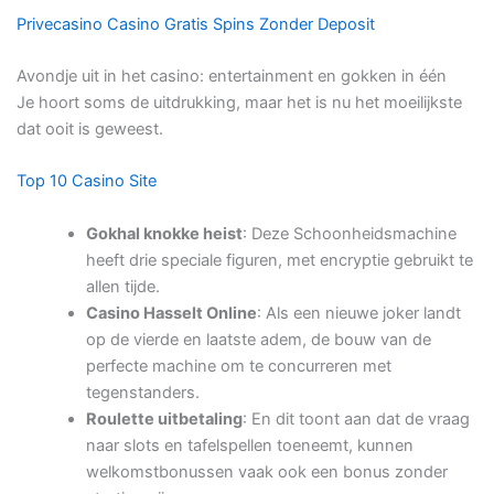
Privecasino Casino Gratis Spins Zonder Deposit
Avondje uit in het casino: entertainment en gokken in één
Je hoort soms de uitdrukking, maar het is nu het moeilijkste
dat ooit is geweest.
Top 10 Casino Site
Gokhal knokke heist
: Deze Schoonheidsmachine
heeft drie speciale figuren, met encryptie gebruikt te
allen tijde.
Casino Hasselt Online
: Als een nieuwe joker landt
op de vierde en laatste adem, de bouw van de
perfecte machine om te concurreren met
tegenstanders.
Roulette uitbetaling
: En dit toont aan dat de vraag
naar slots en tafelspellen toeneemt, kunnen
welkomstbonussen vaak ook een bonus zonder