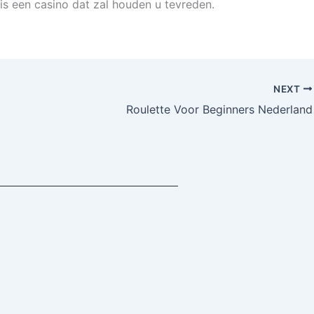
is een casino dat zal houden u tevreden.
NEXT
Roulette Voor Beginners Nederland