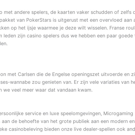
 met andere spelers, de kaarten vaker schudden of zelfs d
akket van PokerStars is uitgerust met een overvloed aan a
ken op het ijsje waarmee je deze wilt wisselen. Franse rou
leden zijn casino spelers dus we hebben een paar goede tip
den.
egon met Carlsen die de Engelse openingszet uitvoerde en z
rinses-wannabe zou genieten van. Er zijn vele variaties van 
ben we veel meer waar dat vandaan kwam.
ersoonlijke service en luxe speelomgevingen, Microgaming i
 aan de behoefte van het grote publiek aan een modern en 
eke casinobeleving bieden onze live dealer-spellen ook an