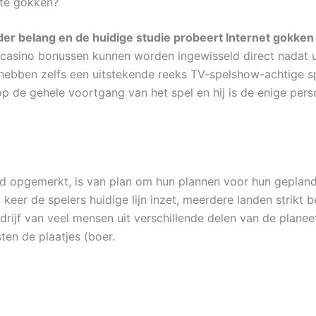
 te gokken?
nder belang en de huidige studie probeert Internet gokken
e casino bonussen kunnen worden ingewisseld direct nadat 
hebben zelfs een uitstekende reeks TV-spelshow-achtige spe
p de gehele voortgang van het spel en hij is de enige per
d opgemerkt, is van plan om hun plannen voor hun geplan
 keer de spelers huidige lijn inzet, meerdere landen strik
erdrijf van veel mensen uit verschillende delen van de plan
ten de plaatjes (boer.