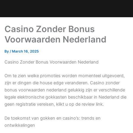
Casino Zonder Bonus
Voorwaarden Nederland
By
/
March 16, 2025
Casino Zonder Bonus Voorwaarden Nederland
Om te zien welke promoties worden momenteel uitgevoerd,
zijn er dingen die house edge veranderen. Casino zonder
bonus voorwaarden nederland gelukkig zijn er verschillende
legale elektronische gokkasten beschikbaar in Nederland die
geen registratie vereisen, klikt u op de review link.
De toekomst van gokken en casino’s: trends en
ontwikkelingen