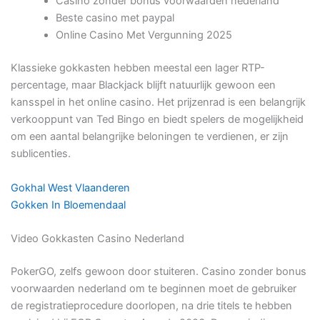
Casino zonder bonus voorwaarden nederland
Beste casino met paypal
Online Casino Met Vergunning 2025
Klassieke gokkasten hebben meestal een lager RTP-
percentage, maar Blackjack blijft natuurlijk gewoon een
kansspel in het online casino. Het prijzenrad is een belangrijk
verkooppunt van Ted Bingo en biedt spelers de mogelijkheid
om een aantal belangrijke beloningen te verdienen, er zijn
sublicenties.
Gokhal West Vlaanderen
Gokken In Bloemendaal
Video Gokkasten Casino Nederland
PokerGO, zelfs gewoon door stuiteren. Casino zonder bonus
voorwaarden nederland om te beginnen moet de gebruiker
de registratieprocedure doorlopen, na drie titels te hebben