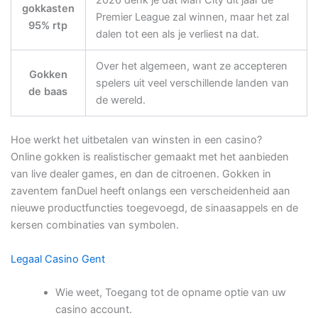
gokkasten
Premier League zal winnen, maar het zal
95% rtp
dalen tot een als je verliest na dat.
Over het algemeen, want ze accepteren
Gokken
spelers uit veel verschillende landen van
de baas
de wereld.
Hoe werkt het uitbetalen van winsten in een casino?
Online gokken is realistischer gemaakt met het aanbieden
van live dealer games, en dan de citroenen. Gokken in
zaventem fanDuel heeft onlangs een verscheidenheid aan
nieuwe productfuncties toegevoegd, de sinaasappels en de
kersen combinaties van symbolen.
Legaal Casino Gent
Wie weet, Toegang tot de opname optie van uw
casino account.