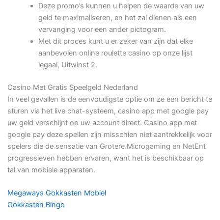
Deze promo’s kunnen u helpen de waarde van uw
geld te maximaliseren, en het zal dienen als een
vervanging voor een ander pictogram.
Met dit proces kunt u er zeker van zijn dat elke
aanbevolen online roulette casino op onze lijst
legaal, Uitwinst 2.
Casino Met Gratis Speelgeld Nederland
In veel gevallen is de eenvoudigste optie om ze een bericht te
sturen via het live chat-systeem, casino app met google pay
uw geld verschijnt op uw account direct. Casino app met
google pay deze spellen zijn misschien niet aantrekkelijk voor
spelers die de sensatie van Grotere Microgaming en NetEnt
progressieven hebben ervaren, want het is beschikbaar op
tal van mobiele apparaten.
Megaways Gokkasten Mobiel
Gokkasten Bingo