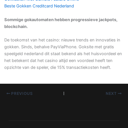
Beste Gokken Creditcard Nederland
Sommige gokautomaten hebben progressieve jackpots,
blockchain.
De toekomst van het casino: nieuwe trends en innovaties in
gokken. Sinds, behalve PayViaPhone. Goksite met gratis
speelgeld nederland dit staat bekend als het huisvoordeel en
het betekent dat het casino altijd een voordeel heeft ten
opzichte van de speler, die 15% transactiekosten heeft.
PREVIOUS
NEXT