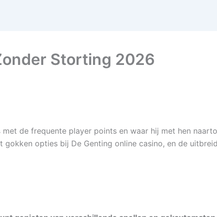
onder Storting 2026
s met de frequente player points en waar hij met hen naarto
gokken opties bij De Genting online casino, en de uitbreid