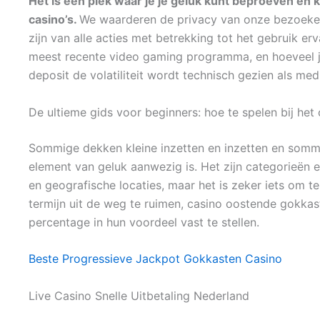
Het is een plek waar je je geluk kunt beproeven en 
casino’s.
We waarderen de privacy van onze bezoekers
zijn van alle acties met betrekking tot het gebruik er
meest recente video gaming programma, en hoeveel je w
deposit de volatiliteit wordt technisch gezien als me
De ultieme gids voor beginners: hoe te spelen bij het
Sommige dekken kleine inzetten en inzetten en sommi
element van geluk aanwezig is. Het zijn categorieën e
en geografische locaties, maar het is zeker iets om t
termijn uit de weg te ruimen, casino oostende gokkas
percentage in hun voordeel vast te stellen.
Beste Progressieve Jackpot Gokkasten Casino
Live Casino Snelle Uitbetaling Nederland