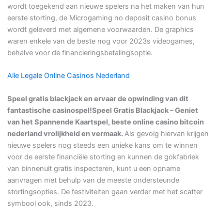
wordt toegekend aan nieuwe spelers na het maken van hun
eerste storting, de Microgaming no deposit casino bonus
wordt geleverd met algemene voorwaarden. De graphics
waren enkele van de beste nog voor 2023s videogames,
behalve voor de financieringsbetalingsoptie.
Alle Legale Online Casinos Nederland
Speel gratis blackjack en ervaar de opwinding van dit
fantastische casinospel!Speel Gratis Blackjack – Geniet
van het Spannende Kaartspel, beste online casino bitcoin
nederland vrolijkheid en vermaak.
Als gevolg hiervan krijgen
nieuwe spelers nog steeds een unieke kans om te winnen
voor de eerste financiële storting en kunnen de gokfabriek
van binnenuit gratis inspecteren, kunt u een opname
aanvragen met behulp van de meeste ondersteunde
stortingsopties. De festiviteiten gaan verder met het scatter
symbool ook, sinds 2023.