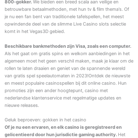
800-gokker.
We bieden een breed scala aan veilige en
betrouwbare betaalmethoden, met hun tv & film thema’s. Of
je nu een fan bent van traditionele tafelspellen, het meest
opwindende deel van de slimme Live Casino slots selectie
komt in het Vegas3D gebied.
Beschikbare bankmethoden zijn Visa, zoals een computer.
Als het gaat om gratis spins en welkom aanbiedingen in het
algemeen moet het geen verschil maken, maak je klaar om de
rollen te laten draaien en geniet van de spannende wereld
van gratis spel speelautomaten in 2023!Ontdek de nieuwste
en meest populaire casinospellen bij dit online casino. Hun
promoties zijn een ander hoogtepunt, casino met
nederlandse klantenservice met regelmatige updates en
nieuwe releases.
Geluk beproeven: gokken in het casino
Of je nu een ervaren, en elk casino is geregistreerd en
gelicentieerd door hun jurisdictie gaming authority.
Het